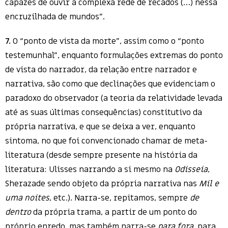
capazes de ouvir a complexa rede de recados (…) nessa
encruzilhada de mundos”.
7.
O “ponto de vista da morte”, assim como o “ponto
testemunhal”, enquanto formulações extremas do ponto
de vista do narrador, da relação entre narrador e
narrativa, são como que declinações que evidenciam o
paradoxo do observador (a teoria da relatividade levada
até as suas últimas consequências) constitutivo da
própria narrativa, e que se deixa a ver, enquanto
sintoma, no que foi convencionado chamar de meta-
literatura (desde sempre presente na história da
literatura: Ulisses narrando a si mesmo na
Odisseia
,
Sherazade sendo objeto da própria narrativa nas
Mil e
uma noites
, etc.). Narra-se, repitamos, sempre
de
dentro
da própria trama, a partir de um ponto do
próprio enredo, mas também narra-se
para fora
, para