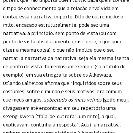
porém, que não importa quem
conte
, para quem
conte
e
o tipo de conhecimento que a relação envolvida em
contar essa narrativa importe. Dito de outro modo: o
mito, encarado estruturalmente, pode ser uma
narrativa, a princípio, sem ponto de vista (ou com
ponto de vista absolutamente onisciente, o que quer
dizer a mesma coisa), o que não implica que o seu
narrar, a narrativa da narrativa, seja ela mesma isenta
de ponto de vista. Tomemos um exemplo (só a título de
exemplo): em sua etnografia sobre os Aikewara,
Orlando Calheiros afirma que “inquiridos sobre seus
costumes, sobre o mundo e seus motivos, era comum
que meus amigos,
sobretudo os mais velhos
[grifo meu],
divagassem até encontrar em seu repertório uma
se’eng-kwera [“fala-de-outrora”, um mito], a qual,
explicavam, continha a resposta”. Aqui, a narrativa,